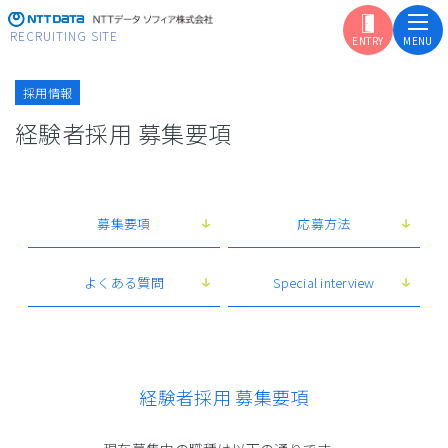
RECRUITING SITE
採用情報
経験者採用 募集要項
まずはここから
ソフィアの自己紹介
学生の皆さんへ
ソフィアからの
募集要項
応募方法
メッセージ
はじめに知って欲しい
ソフィアの特長
よくある質問
Special interview
こんなことをやっています
ソフィアの事業を紹介
ソフィアが担う
経験者採用 募集要項
銀行システムとは
システム開発は
どのように進むのか