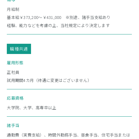
月給制
インターンシップ情報
基本給￥373,200～￥431,000 ※別途、諸手当支給あり
経験、能力などを考慮の上、当社規定により決定します
ソフィアインターンシップの魅力
2daysインターンシップ情報
参加者座談会
職種共通
雇用形態
採用情報
正社員
求める人財像
試用期間4カ月（待遇に変更はございません）
新卒採用募集要項
高専採用募集要項
応募資格
障がい者採用募集要項
大学院、大学、高専卒以上
経験者採用募集要項
諸手当
コーポレートサイト
通勤費（実費支給）、時間外勤務手当、昼食手当、住宅手当または