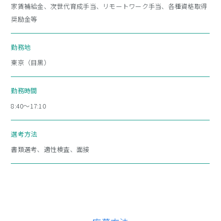
プライバシーポリシー
家賃補給金、次世代育成手当、リモートワーク手当、各種資格取得
奨励金等
勤務地
東京（目黒）
勤務時間
8:40～17:10
選考方法
書類選考、適性検査、面接