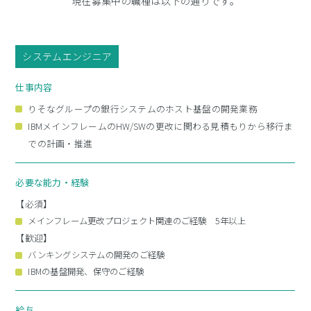
現在募集中の職種は以下の通りです。
ソフィアならではの
開発とは
システムエンジニア
こんなことに携わります
ソフィアの仕事を紹介
仕事内容
ある社員の
りそなグループの銀行システムのホスト基盤の開発業務
1カ月の仕事
IBMメインフレームのHW/SWの更改に関わる見積もりから移行ま
［対談］新人はどんな風に
での計画・推進
仕事に携わる？
必要な能力・経験
どんな未来が待っているのか
ソフィア・ライフを紹介
【必須】
映像で知る
メインフレーム更改プロジェクト関連のご経験 5年以上
ソフィア・ライフ
【歓迎】
バンキングシステムの開発のご経験
ソフィアの魅力を
社員がリレーで紹介
IBMの基盤開発、保守のご経験
各種制度と福利厚生
給与