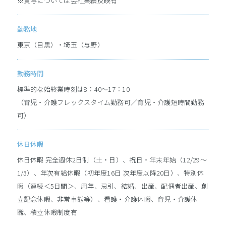
※賞与については会社業績反映有
インターンシップ情報
勤務地
東京（目黒）・埼玉（与野）
ソフィアインターンシップの魅力
2daysインターンシップ情報
勤務時間
参加者座談会
標準的な始終業時刻は8：40～17：10
（育児・介護フレックスタイム勤務可／育児・介護短時間勤務
採用情報
可）
求める人財像
新卒採用募集要項
休日休暇
高専採用募集要項
休日休暇 完全週休2日制（土・日）、祝日・年末年始（12/29～
障がい者採用募集要項
1/3）、年次有給休暇（初年度16日 次年度以降20日）、特別休
経験者採用募集要項
暇（連続＜5日間＞、周年、忌引、結婚、出産、配偶者出産、創
立記念休暇、非常事態等）、看護・介護休暇、育児・介護休
職、積立休暇制度有
コーポレートサイト