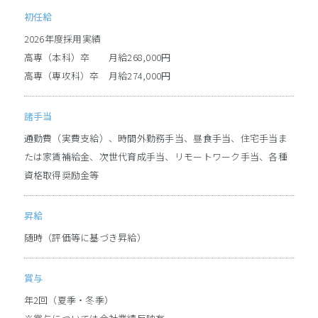
初任給
ソフィアならではの
開発とは
2026年度採用実績
高専（本科）卒 月給268,000円
高専（専攻科）卒 月給274,000円
こんなことに携わります
ソフィアの仕事を紹介
ある社員の
諸手当
1カ月の仕事
通勤費（実費支給）、時間外勤務手当、昼食手当、住宅手当ま
［対談］新人はどんな風に
仕事に携わる？
たは家賃補給金、次世代育成手当、リモートワーク手当、各種
資格取得奨励金等
どんな未来が待っているのか
ソフィア・ライフを紹介
昇給
映像で知る
ソフィア・ライフ
随時（評価等に基づき昇給）
ソフィアの魅力を
社員がリレーで紹介
賞与
年2回（夏季・冬季）
各種制度と福利厚生