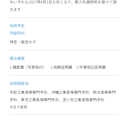
※いずれも2027年4月1日入社となり、新入社員研修を受けて頂
きます
採用予定
学部学科
特定・限定せず
提出書類
1.履歴書（写真貼付） 2.成績証明書 3.卒業見込証明書
採用実績校
宇部工業高等専門学校、沖縄工業高等専門学校、熊本高等専門
学校、東京工業高等専門学校、苫小牧工業高等専門学校
※五十音順