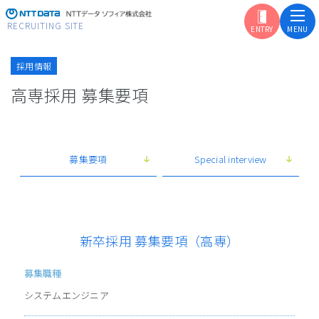
RECRUITING SITE
採用情報
高専採用 募集要項
まずはここから
ソフィアの自己紹介
学生の皆さんへ
ソフィアからの
募集要項
Special interview
メッセージ
はじめに知って欲しい
ソフィアの特長
新卒採用 募集要項（高専）
こんなことをやっています
ソフィアの事業を紹介
ソフィアが担う
募集職種
銀行システムとは
システムエンジニア
システム開発は
どのように進むのか